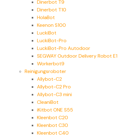
Dinerbot T9
Dinerbot T10
HolaBot
Keenon S100
LuckiBot
LuckiBot-Pro
LuckiBot-Pro Autodoor
SEGWAY Outdoor Delivery Robot E1
Workerbot9
Reinigungsroboter
Allybot-C2
Allybot-C2 Pro
Allybot-C3 mini
CleaniBot
iKitbot ONE S55
Kleenbot C20
Kleenbot C30
Kleenbot C40