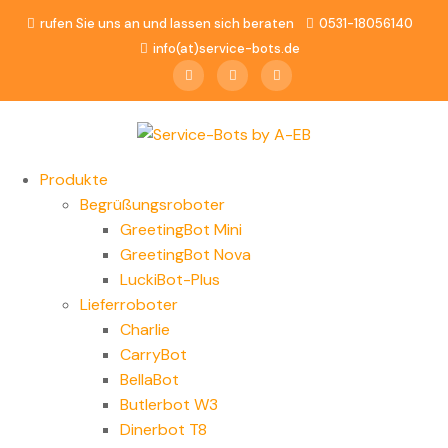
rufen Sie uns an und lassen sich beraten
0531-18056140
info(at)service-bots.de
Produkte
Begrüßungsroboter
GreetingBot Mini
GreetingBot Nova
LuckiBot-Plus
Lieferroboter
Charlie
CarryBot
BellaBot
Butlerbot W3
Dinerbot T8