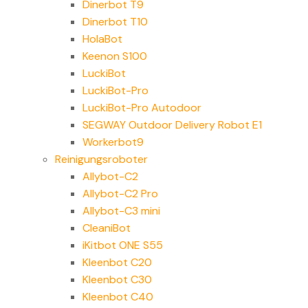
Dinerbot T9
Dinerbot T10
HolaBot
Keenon S100
LuckiBot
LuckiBot-Pro
LuckiBot-Pro Autodoor
SEGWAY Outdoor Delivery Robot E1
Workerbot9
Reinigungsroboter
Allybot-C2
Allybot-C2 Pro
Allybot-C3 mini
CleaniBot
iKitbot ONE S55
Kleenbot C20
Kleenbot C30
Kleenbot C40