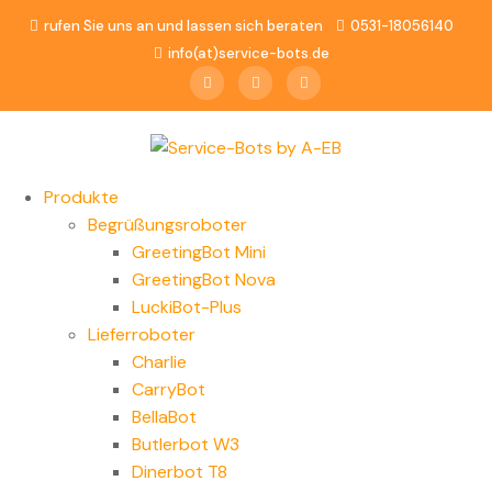
rufen Sie uns an und lassen sich beraten
0531-18056140
info(at)service-bots.de
Produkte
Begrüßungsroboter
GreetingBot Mini
GreetingBot Nova
LuckiBot-Plus
Lieferroboter
Charlie
CarryBot
BellaBot
Butlerbot W3
Dinerbot T8