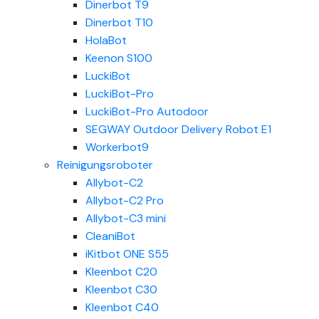
Dinerbot T9
Dinerbot T10
HolaBot
Keenon S100
LuckiBot
LuckiBot-Pro
LuckiBot-Pro Autodoor
SEGWAY Outdoor Delivery Robot E1
Workerbot9
Reinigungsroboter
Allybot-C2
Allybot-C2 Pro
Allybot-C3 mini
CleaniBot
iKitbot ONE S55
Kleenbot C20
Kleenbot C30
Kleenbot C40