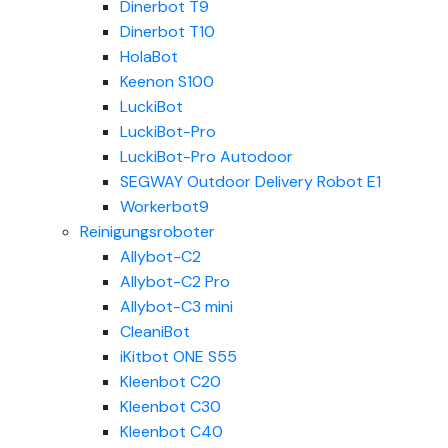
Dinerbot T9
Dinerbot T10
HolaBot
Keenon S100
LuckiBot
LuckiBot-Pro
LuckiBot-Pro Autodoor
SEGWAY Outdoor Delivery Robot E1
Workerbot9
Reinigungsroboter
Allybot-C2
Allybot-C2 Pro
Allybot-C3 mini
CleaniBot
iKitbot ONE S55
Kleenbot C20
Kleenbot C30
Kleenbot C40