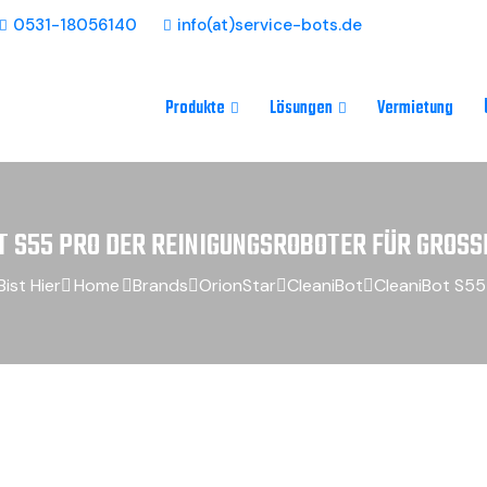
0531-18056140
info(at)service-bots.de
Produkte
Lösungen
Vermietung
T S55 PRO DER REINIGUNGSROBOTER FÜR GROSSE
Bist Hier
Home
Brands
OrionStar
CleaniBot
CleaniBot S55