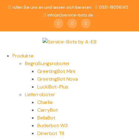
rufen Sie uns an und lassen sich beraten
0531-18056140
info(at)service-bots.de
Produkte
Begrüßungsroboter
GreetingBot Mini
GreetingBot Nova
LuckiBot-Plus
Lieferroboter
Charlie
CarryBot
BellaBot
Butlerbot W3
Dinerbot T8