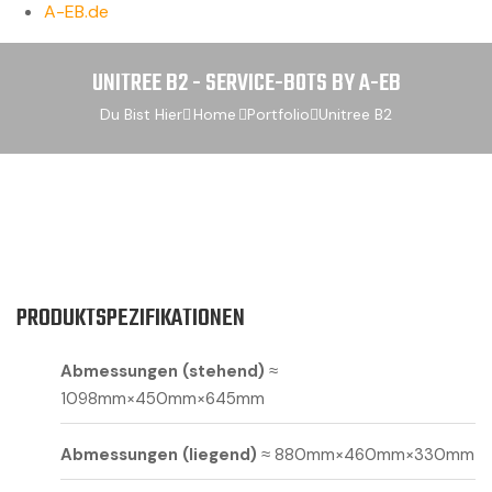
A-EB.de
UNITREE B2 - SERVICE-BOTS BY A-EB
Du Bist Hier
Home
Portfolio
Unitree B2
PRODUKTSPEZIFIKATIONEN
Abmessungen (stehend)
≈
1098mm×450mm×645mm
Abmessungen (liegend)
≈ 880mm×460mm×330mm