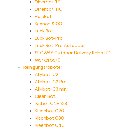
Dinerbot T9
Dinerbot T10
HolaBot
Keenon S100
LuckiBot
LuckiBot-Pro
LuckiBot-Pro Autodoor
SEGWAY Outdoor Delivery Robot E1
Workerbot9
Reinigungsroboter
Allybot-C2
Allybot-C2 Pro
Allybot-C3 mini
CleaniBot
iKitbot ONE S55
Kleenbot C20
Kleenbot C30
Kleenbot C40